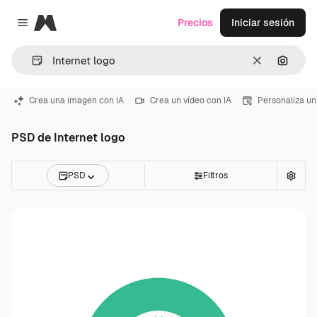
Magnific
Precios
Iniciar sesión
Close menu
Borrar
Buscar
Crea una imagen con IA
Crea un vídeo con IA
Personaliza un
PSD de Internet logo
PSD
Filtros