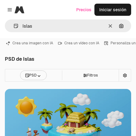
Magnific
Precios
Iniciar sesión
Close menu
Borrar
Buscar
Crea una imagen con IA
Crea un vídeo con IA
Personaliza un
PSD de Islas
PSD
Filtros