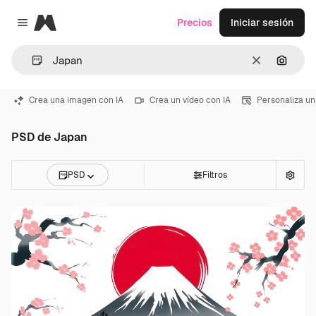
Magnific
Precios
Iniciar sesión
Close menu
Borrar
Buscar
Crea una imagen con IA
Crea un vídeo con IA
Personaliza un
PSD de Japan
PSD
Filtros