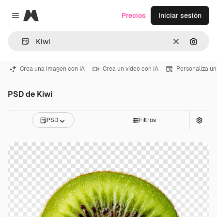
Magnific
Precios
Iniciar sesión
Close menu
Borrar
Buscar
Crea una imagen con IA
Crea un vídeo con IA
Personaliza un
PSD de Kiwi
PSD
Filtros