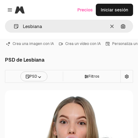
Magnific
Precios
Iniciar sesión
Close menu
Borrar
Buscar
Crea una imagen con IA
Crea un vídeo con IA
Personaliza un
PSD de Lesbiana
PSD
Filtros