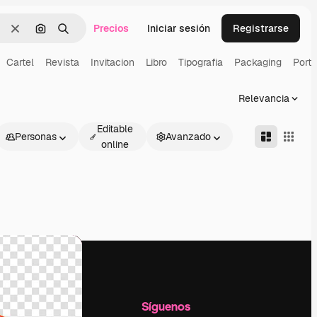
Precios
Iniciar sesión
Registrarse
Borrar
Buscar por imagen
Buscar
Cartel
Revista
Invitacion
Libro
Tipografia
Packaging
Port
Relevancia
Editable
Personas
Avanzado
online
l
Empresa
Síguenos