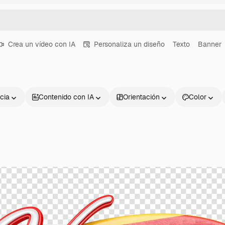
Crea un vídeo con IA
Personaliza un diseño
Texto
Banner
cia
Contenido con IA
Orientación
Color
Productos
Información úti