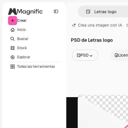
Crear
Crea una imagen con IA
Inicio
Buscar
PSD de Letras logo
Stock
PSD
Licen
Explorar
Todas las imágenes
Todas las herramientas
Vectores
Ilustraciones
Fotos
PSD
Plantillas
Mockups
Vídeos
Clips de vídeo
Motion graphics
Plantillas de vídeos
Iconos
Modelos 3D
Fuentes