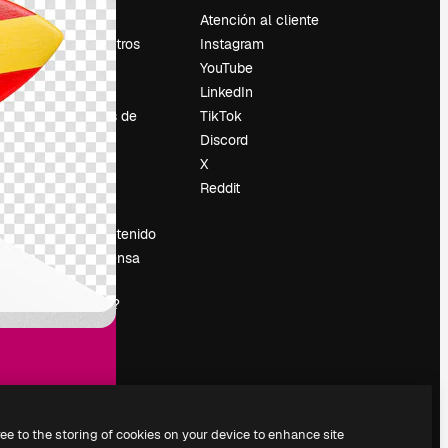
Precios
Atención al cliente
Sobre nosotros
Instagram
Reviews
YouTube
Empleo
LinkedIn
Tendencias de
TikTok
búsqueda
Discord
Blog
X
es
Eventos
Reddit
Slidesgo
Vender contenido
Sala de prensa
¿Buscas
magnific.ai?
ree to the storing of cookies on your device to enhance site