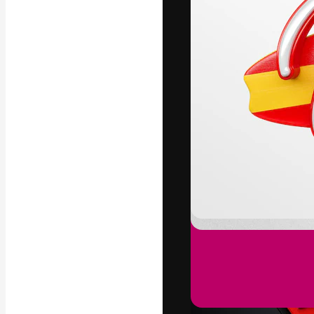
La plataforma cr
trabajo. Más de
entre creativos
estudios.
Español
Copyright © 2010