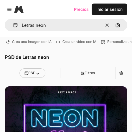
Magnific
Precios
Iniciar sesión
Close menu
Borrar
Buscar
Crea una imagen con IA
Crea un vídeo con IA
Personaliza un
PSD de Letras neon
PSD
Filtros