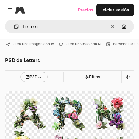
Magnific
Precios
Iniciar sesión
Close menu
Borrar
Buscar
Crea una imagen con IA
Crea un vídeo con IA
Personaliza un
PSD de Letters
PSD
Filtros