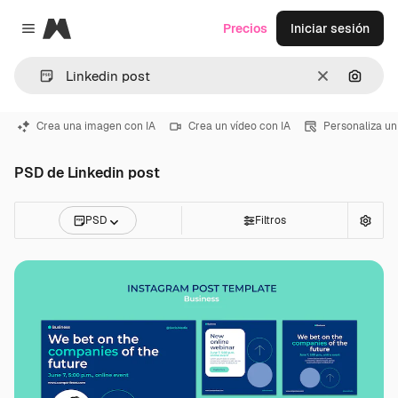
Magnific
Precios
Iniciar sesión
Close menu
Borrar
Buscar
Crea una imagen con IA
Crea un vídeo con IA
Personaliza un
PSD de Linkedin post
PSD
Filtros