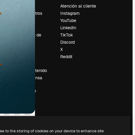
Precios
Atención al cliente
Sobre nosotros
Instagram
Reviews
YouTube
Empleo
LinkedIn
Tendencias de
TikTok
búsqueda
Discord
Blog
X
es
Eventos
Reddit
Slidesgo
Vender contenido
Sala de prensa
¿Buscas
magnific.ai?
ree to the storing of cookies on your device to enhance site