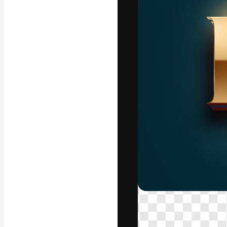
La plataforma cr
trabajo. Más de
entre creativos
estudios.
Español
Copyright © 2010