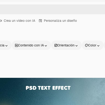
Crea un vídeo con IA
Personaliza un diseño
cia
Contenido con IA
Orientación
Color
Productos
Información úti