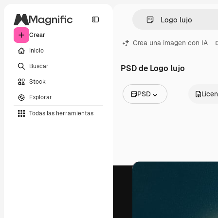
Crear
Crea una imagen con IA
Inicio
Buscar
PSD de Logo lujo
Stock
PSD
Licen
Explorar
Todas las imágenes
Todas las herramientas
Vectores
Ilustraciones
Fotos
PSD
Plantillas
Mockups
Vídeos
Clips de vídeo
Motion graphics
Plantillas de vídeos
Iconos
Modelos 3D
Fuentes