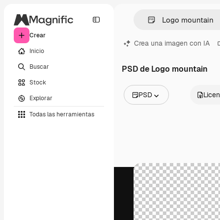
Crear
Crea una imagen con IA
Inicio
Buscar
PSD de Logo mountain
Stock
PSD
Licen
Explorar
Todas las imágenes
Todas las herramientas
Vectores
Ilustraciones
Fotos
PSD
Plantillas
Mockups
Vídeos
Clips de vídeo
Motion graphics
Plantillas de vídeos
Iconos
Modelos 3D
Fuentes