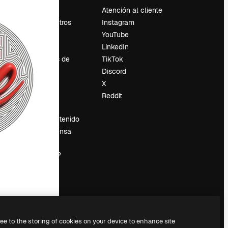
Precios
Atención al cliente
Sobre nosotros
Instagram
Reviews
YouTube
Empleo
LinkedIn
Tendencias de
TikTok
búsqueda
Discord
Blog
X
es
Eventos
Reddit
Slidesgo
Vender contenido
Sala de prensa
¿Buscas
magnific.ai?
ree to the storing of cookies on your device to enhance site