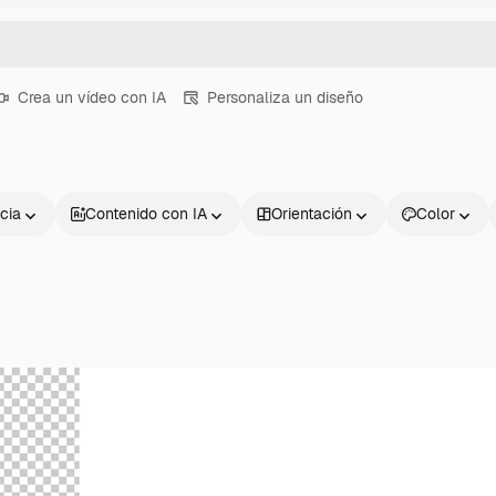
Crea un vídeo con IA
Personaliza un diseño
cia
Contenido con IA
Orientación
Color
Productos
Información úti