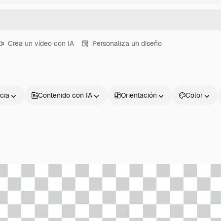
Crea un vídeo con IA
Personaliza un diseño
cia
Contenido con IA
Orientación
Color
Productos
Información úti