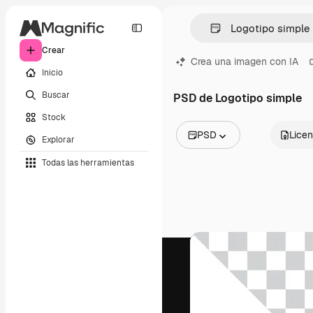
Crear
Crea una imagen con IA
Inicio
Buscar
PSD de Logotipo simple
Stock
PSD
Licen
Explorar
Todas las imágenes
Todas las herramientas
Vectores
Ilustraciones
Fotos
PSD
Plantillas
Mockups
Vídeos
Clips de vídeo
Motion graphics
Plantillas de vídeos
Iconos
Modelos 3D
Fuentes