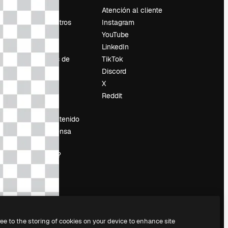
Precios
Atención al cliente
Sobre nosotros
Instagram
Reviews
YouTube
Empleo
LinkedIn
Tendencias de
TikTok
búsqueda
Discord
Blog
X
es
Eventos
Reddit
Slidesgo
Vender contenido
Sala de prensa
¿Buscas
magnific.ai?
ree to the storing of cookies on your device to enhance site