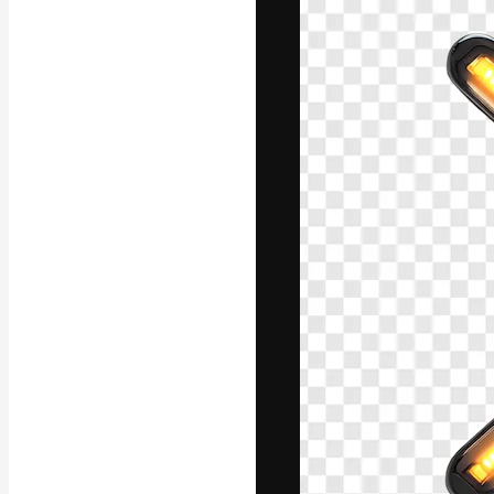
La plataforma cr
trabajo. Más de
entre creativos
estudios.
Español
Copyright © 2010