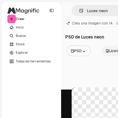
Crear
Crea una imagen con IA
Inicio
Buscar
PSD de Luces neon
Stock
PSD
Licen
Explorar
Todas las imágenes
Todas las herramientas
Vectores
Ilustraciones
Fotos
PSD
Plantillas
Mockups
Vídeos
Clips de vídeo
Motion graphics
Plantillas de vídeos
Iconos
Modelos 3D
Fuentes