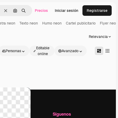
Precios
Iniciar sesión
Registrarse
Borrar
Buscar por imagen
Buscar
etra neon
Texto neon
Humo neon
Cartel publicitario
Flyer neon
Relevancia
Editable
Personas
Avanzado
online
l
Empresa
Síguenos