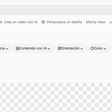
Crea un vídeo con IA
Personaliza un diseño
Efecto neon
L
cia
Contenido con IA
Orientación
Color
Productos
Información úti