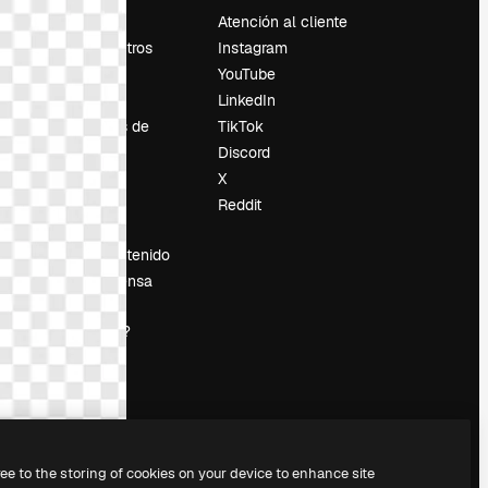
Precios
Atención al cliente
Sobre nosotros
Instagram
Reviews
YouTube
Empleo
LinkedIn
Tendencias de
TikTok
búsqueda
Discord
Blog
X
es
Eventos
Reddit
Slidesgo
Vender contenido
Sala de prensa
¿Buscas
magnific.ai?
ree to the storing of cookies on your device to enhance site