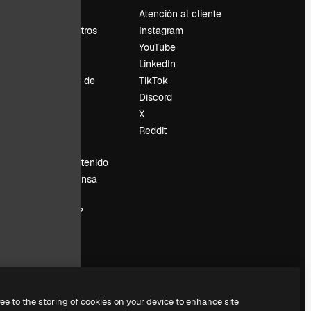
Precios
Atención al cliente
Sobre nosotros
Instagram
Reviews
YouTube
Empleo
LinkedIn
Tendencias de
TikTok
búsqueda
Discord
Blog
X
es
Eventos
Reddit
Slidesgo
Vender contenido
Sala de prensa
¿Buscas
magnific.ai?
ree to the storing of cookies on your device to enhance site