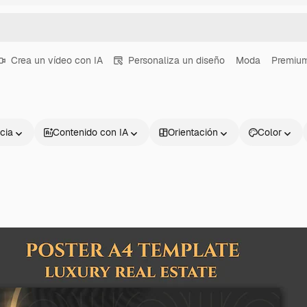
Crea un vídeo con IA
Personaliza un diseño
Moda
Premiu
cia
Contenido con IA
Orientación
Color
Productos
Información úti