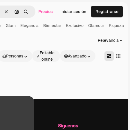
Precios
Iniciar sesión
Registrarse
Borrar
Buscar por imagen
Buscar
m
Glam
Elegancia
Bienestar
Exclusivo
Glamour
Riqueza
Relevancia
Editable
Personas
Avanzado
online
l
Empresa
Síguenos