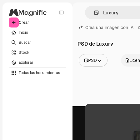
Crear
Crea una imagen con IA
Inicio
Buscar
PSD de Luxury
Stock
PSD
Licen
Explorar
Todas las imágenes
Todas las herramientas
Vectores
Ilustraciones
Fotos
PSD
Plantillas
Mockups
Vídeos
Clips de vídeo
Motion graphics
Plantillas de vídeos
Iconos
Modelos 3D
Fuentes