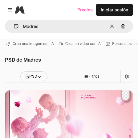
Magnific
Precios
Iniciar sesión
Close menu
Borrar
Buscar
Crea una imagen con IA
Crea un vídeo con IA
Personaliza un
PSD de Madres
PSD
Filtros