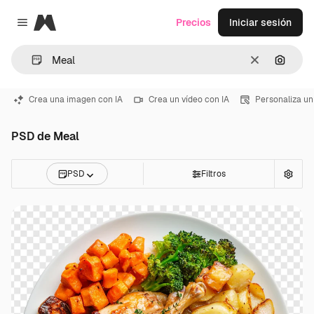
Magnific
Precios
Iniciar sesión
Close menu
Borrar
Buscar
Crea una imagen con IA
Crea un vídeo con IA
Personaliza un
PSD de Meal
PSD
Filtros