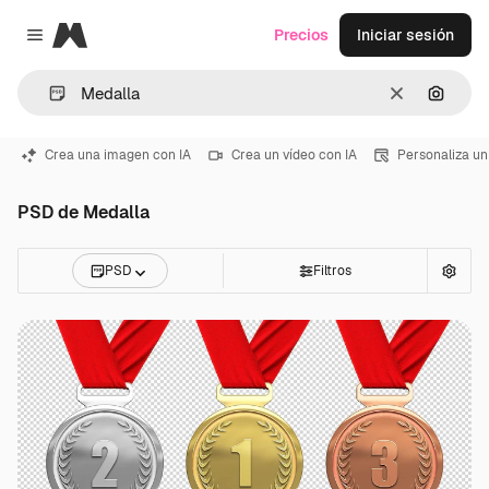
Magnific
Precios
Iniciar sesión
Close menu
Borrar
Buscar
Crea una imagen con IA
Crea un vídeo con IA
Personaliza un
PSD de Medalla
PSD
Filtros