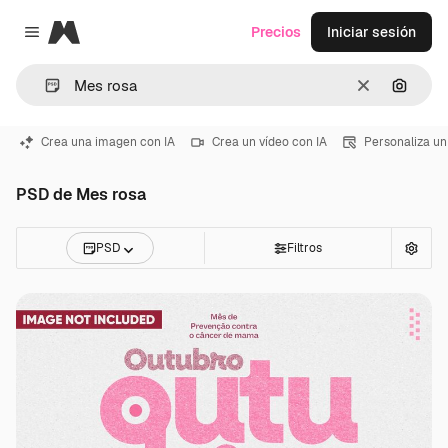
Magnific
Precios
Iniciar sesión
Close menu
Borrar
Buscar
Crea una imagen con IA
Crea un vídeo con IA
Personaliza un
PSD de Mes rosa
PSD
Filtros