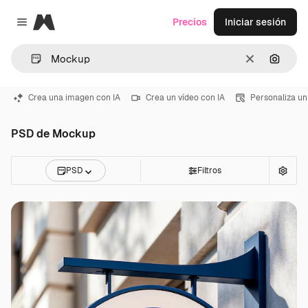
Magnific
Precios
Iniciar sesión
Close menu
Borrar
Buscar
Crea una imagen con IA
Crea un vídeo con IA
Personaliza un
PSD de Mockup
PSD
Filtros