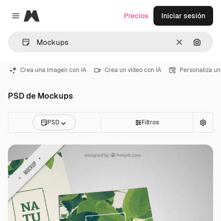
Magnific
Precios
Iniciar sesión
Close menu
Borrar
Buscar
Crea una imagen con IA
Crea un vídeo con IA
Personaliza un
PSD de Mockups
PSD
Filtros