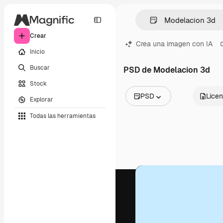
Crear
Crea una imagen con IA
Inicio
Buscar
PSD de Modelacion 3d
Stock
PSD
Licen
Explorar
Todas las imágenes
Todas las herramientas
Vectores
Ilustraciones
Fotos
PSD
Plantillas
Mockups
Vídeos
Clips de vídeo
Motion graphics
Plantillas de vídeos
Iconos
Modelos 3D
Fuentes