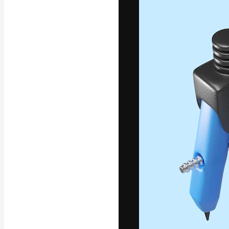
La plataforma cr
trabajo. Más de
entre creativos
estudios.
Español
Copyright © 2010