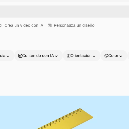
Crea un vídeo con IA
Personaliza un diseño
cia
Contenido con IA
Orientación
Color
Productos
Información úti