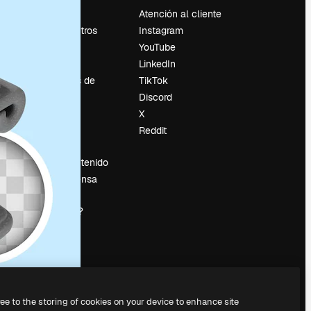
Precios
Atención al cliente
Sobre nosotros
Instagram
Reviews
YouTube
Empleo
LinkedIn
Tendencias de
TikTok
búsqueda
Discord
Blog
X
es
Eventos
Reddit
Slidesgo
Vender contenido
Sala de prensa
¿Buscas
magnific.ai?
ree to the storing of cookies on your device to enhance site