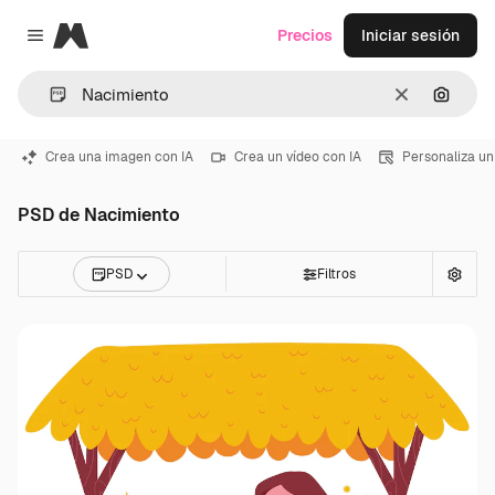
Magnific
Precios
Iniciar sesión
Close menu
Borrar
Buscar
Crea una imagen con IA
Crea un vídeo con IA
Personaliza un
PSD de Nacimiento
PSD
Filtros