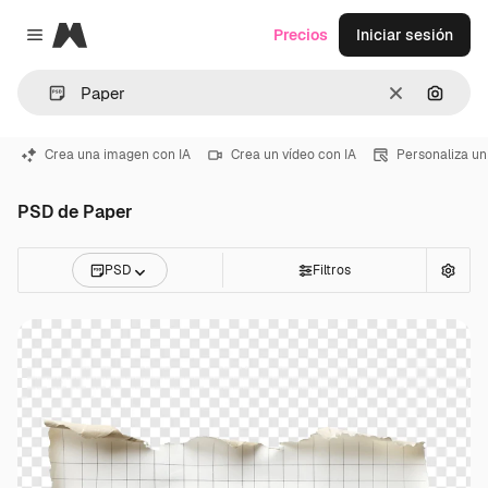
Magnific
Precios
Iniciar sesión
Close menu
Borrar
Buscar
Crea una imagen con IA
Crea un vídeo con IA
Personaliza un
PSD de Paper
PSD
Filtros