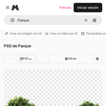
Magnific
Precios
Iniciar sesión
Close menu
Borrar
Buscar
Crea una imagen con IA
Crea un vídeo con IA
Personaliza un
PSD de Parque
PSD
Filtros