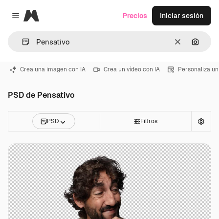
Magnific
Precios
Iniciar sesión
Close menu
Borrar
Buscar
Crea una imagen con IA
Crea un vídeo con IA
Personaliza un
PSD de Pensativo
PSD
Filtros