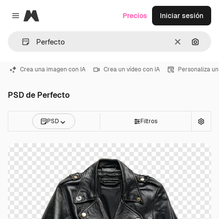
Magnific
Precios
Iniciar sesión
Close menu
Borrar
Buscar
Crea una imagen con IA
Crea un vídeo con IA
Personaliza un
PSD de Perfecto
PSD
Filtros