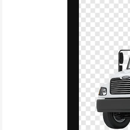
La plataforma cr
trabajo. Más de
entre creativos
estudios.
Español
Copyright © 2010