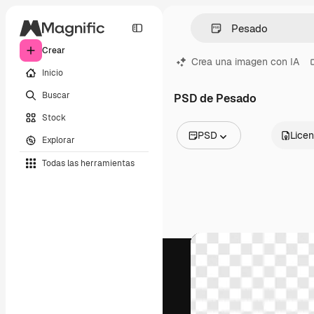
Crear
Crea una imagen con IA
Inicio
Buscar
PSD de Pesado
Stock
PSD
Licen
Explorar
Todas las imágenes
Todas las herramientas
Vectores
Ilustraciones
Fotos
PSD
Plantillas
Mockups
Vídeos
Clips de vídeo
Motion graphics
Plantillas de vídeos
Iconos
Modelos 3D
Fuentes