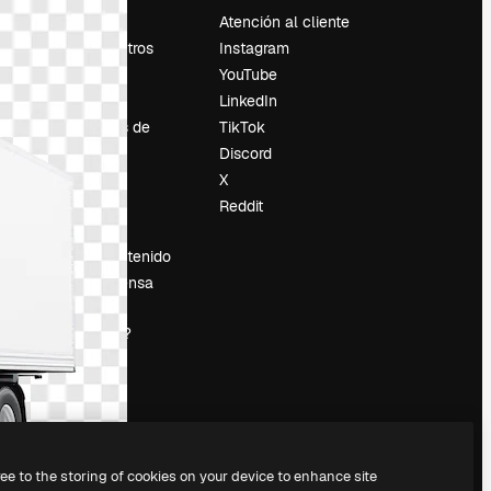
Precios
Atención al cliente
Sobre nosotros
Instagram
Reviews
YouTube
Empleo
LinkedIn
Tendencias de
TikTok
búsqueda
Discord
Blog
X
es
Eventos
Reddit
Slidesgo
Vender contenido
Sala de prensa
¿Buscas
magnific.ai?
ree to the storing of cookies on your device to enhance site