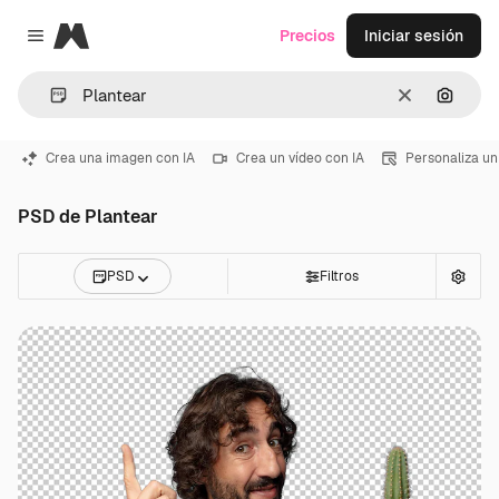
Magnific
Precios
Iniciar sesión
Close menu
Borrar
Buscar
Crea una imagen con IA
Crea un vídeo con IA
Personaliza un
PSD de Plantear
PSD
Filtros