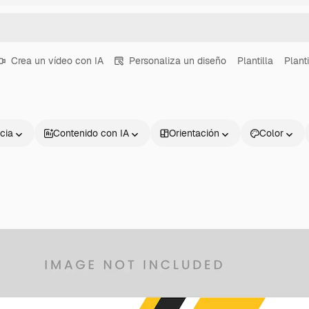
Crea un vídeo con IA
Personaliza un diseño
Plantilla
Plant
cia
Contenido con IA
Orientación
Color
Productos
Información úti