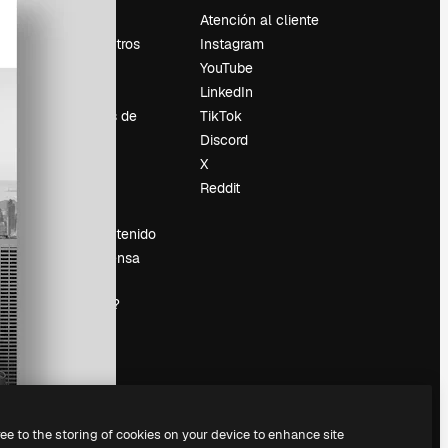
Precios
Atención al cliente
Sobre nosotros
Instagram
Reviews
YouTube
Empleo
LinkedIn
Tendencias de
TikTok
búsqueda
Discord
Blog
X
es
Eventos
Reddit
Slidesgo
Vender contenido
Sala de prensa
¿Buscas
magnific.ai?
ree to the storing of cookies on your device to enhance site