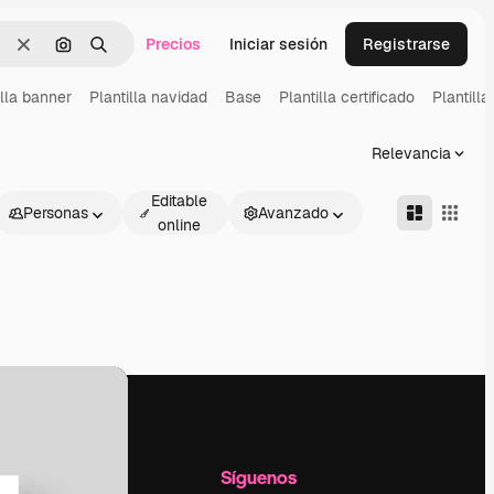
Precios
Iniciar sesión
Registrarse
Borrar
Buscar por imagen
Buscar
illa banner
Plantilla navidad
Base
Plantilla certificado
Plantill
Relevancia
Editable
Personas
Avanzado
online
l
Empresa
Síguenos