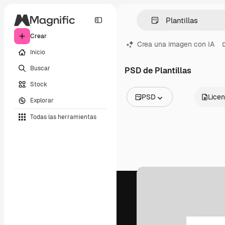
Crear
Crea una imagen con IA
Inicio
Buscar
PSD de Plantillas
Stock
PSD
Licen
Explorar
Todas las imágenes
Todas las herramientas
Vectores
Ilustraciones
Fotos
PSD
Plantillas
Mockups
Vídeos
Clips de vídeo
Motion graphics
Plantillas de vídeos
Iconos
Modelos 3D
Fuentes