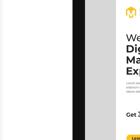
La plataforma cr
trabajo. Más de
entre creativos
estudios.
Español
Copyright © 2010