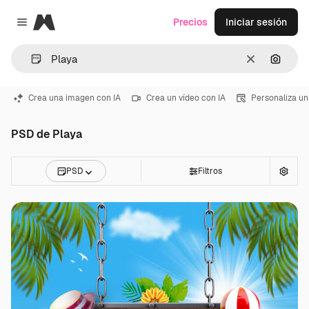
Magnific
Precios
Iniciar sesión
Close menu
Borrar
Buscar
Crea una imagen con IA
Crea un vídeo con IA
Personaliza un
PSD de Playa
PSD
Filtros