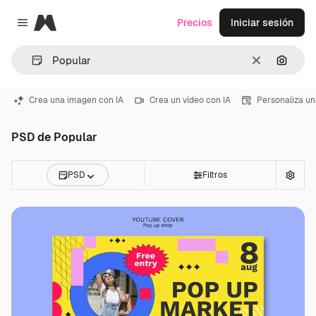
Magnific
Precios
Iniciar sesión
Close menu
Borrar
Buscar
Crea una imagen con IA
Crea un vídeo con IA
Personaliza un
PSD de Popular
PSD
Filtros