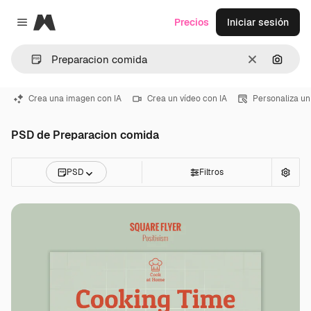
Magnific
Precios
Iniciar sesión
Close menu
Borrar
Buscar
Crea una imagen con IA
Crea un vídeo con IA
Personaliza un
PSD de Preparacion comida
PSD
Filtros