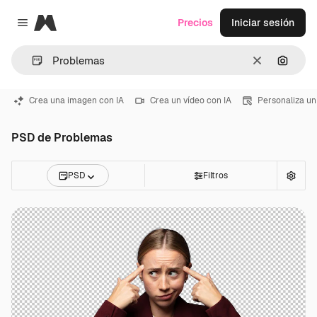
Magnific
Precios
Iniciar sesión
Close menu
Borrar
Buscar
Crea una imagen con IA
Crea un vídeo con IA
Personaliza un
PSD de Problemas
PSD
Filtros