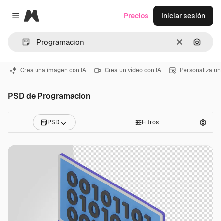
Magnific
Precios
Iniciar sesión
Close menu
Borrar
Buscar
Crea una imagen con IA
Crea un vídeo con IA
Personaliza un
PSD de Programacion
PSD
Filtros