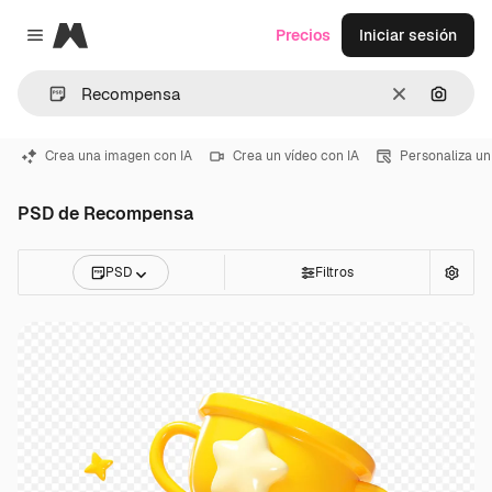
Magnific
Precios
Iniciar sesión
Close menu
Borrar
Buscar
Crea una imagen con IA
Crea un vídeo con IA
Personaliza un
PSD de Recompensa
PSD
Filtros