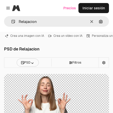
Magnific
Precios
Iniciar sesión
Close menu
Borrar
Buscar
Crea una imagen con IA
Crea un vídeo con IA
Personaliza un
PSD de Relajacion
PSD
Filtros