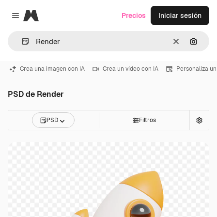
Magnific
Precios
Iniciar sesión
Close menu
Borrar
Buscar
Crea una imagen con IA
Crea un vídeo con IA
Personaliza un
PSD de Render
PSD
Filtros