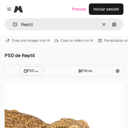
Magnific
Precios
Iniciar sesión
Close menu
Borrar
Buscar
Crea una imagen con IA
Crea un vídeo con IA
Personaliza un
PSD de Reptil
PSD
Filtros