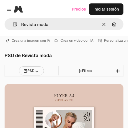
Magnific
Precios
Iniciar sesión
Close menu
Borrar
Buscar
Crea una imagen con IA
Crea un vídeo con IA
Personaliza un
PSD de Revista moda
PSD
Filtros