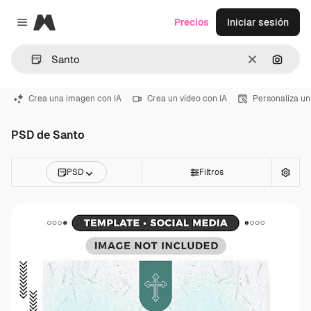
Magnific
Precios
Iniciar sesión
Close menu
Borrar
Buscar
Crea una imagen con IA
Crea un vídeo con IA
Personaliza un
PSD de Santo
PSD
Filtros