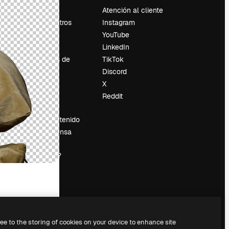
Precios
Atención al cliente
Sobre nosotros
Instagram
Reviews
YouTube
Empleo
LinkedIn
Tendencias de
TikTok
búsqueda
Discord
Blog
X
es
Eventos
Reddit
Slidesgo
Vender contenido
Sala de prensa
¿Buscas
magnific.ai?
ree to the storing of cookies on your device to enhance site