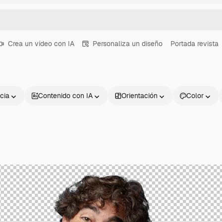
Crea un vídeo con IA
Personaliza un diseño
Portada revista
cia
Contenido con IA
Orientación
Color
Productos
Información úti