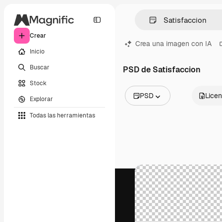
Crear
Crea una imagen con IA
Inicio
Buscar
PSD de Satisfaccion
Stock
PSD
Licen
Explorar
Todas las imágenes
Todas las herramientas
Vectores
Ilustraciones
Fotos
PSD
Plantillas
Mockups
Vídeos
Clips de vídeo
Motion graphics
Plantillas de vídeos
Iconos
Modelos 3D
Fuentes