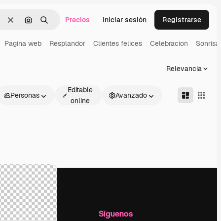
Precios
Iniciar sesión
Registrarse
Borrar
Buscar por imagen
Buscar
Pagina web
Resplandor
Clientes felices
Celebracion
Sonrisa
Relevancia
Editable
Personas
Avanzado
online
l
Empresa
Síguenos