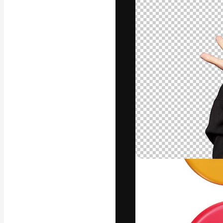
La plataforma cr
trabajo. Más de
entre creativos
estudios.
Español
Copyright © 2010