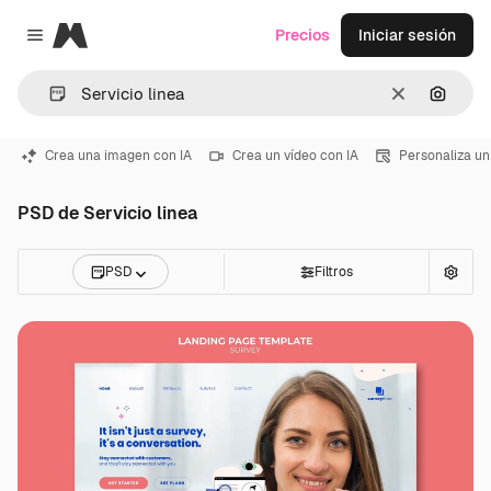
Magnific
Precios
Iniciar sesión
Close menu
Borrar
Buscar
Crea una imagen con IA
Crea un vídeo con IA
Personaliza un
PSD de Servicio linea
PSD
Filtros