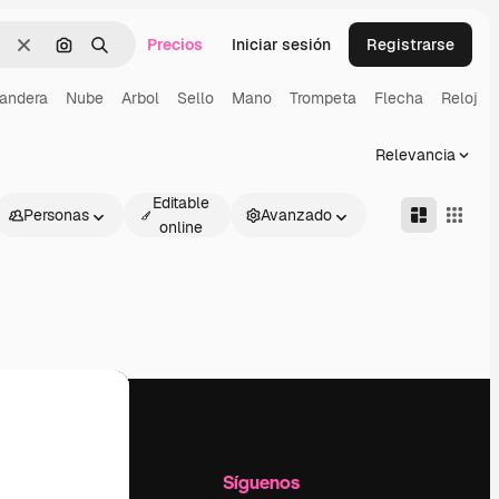
Precios
Iniciar sesión
Registrarse
Borrar
Buscar por imagen
Buscar
andera
Nube
Arbol
Sello
Mano
Trompeta
Flecha
Reloj
Relevancia
Editable
Personas
Avanzado
online
l
Empresa
Síguenos