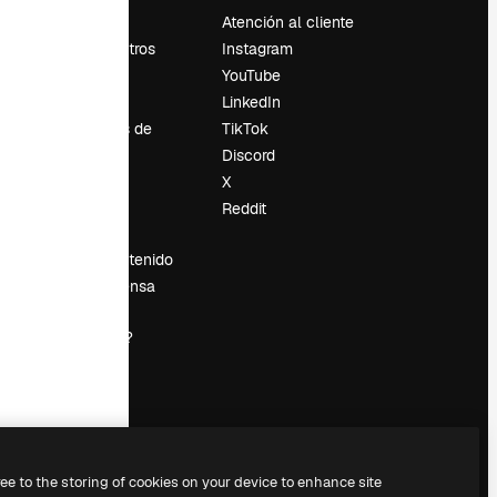
Precios
Atención al cliente
Sobre nosotros
Instagram
Reviews
YouTube
Empleo
LinkedIn
Tendencias de
TikTok
búsqueda
Discord
Blog
X
es
Eventos
Reddit
Slidesgo
Vender contenido
Sala de prensa
¿Buscas
magnific.ai?
ree to the storing of cookies on your device to enhance site