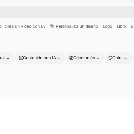
Crea un vídeo con IA
Personaliza un diseño
Logo
Libro
B
cia
Contenido con IA
Orientación
Color
Productos
Información úti