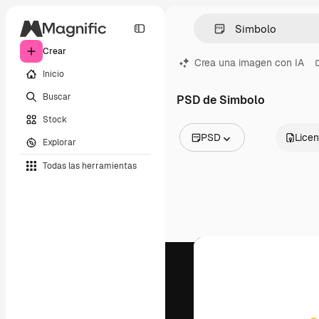
Crear
Crea una imagen con IA
Inicio
Buscar
PSD de Simbolo
Stock
PSD
Licen
Explorar
Todas las imágenes
Todas las herramientas
Vectores
Ilustraciones
Fotos
PSD
Plantillas
Mockups
Vídeos
Clips de vídeo
Motion graphics
Plantillas de vídeos
Iconos
Modelos 3D
Fuentes