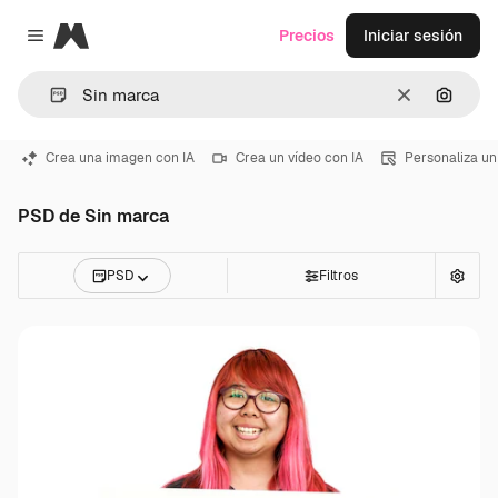
Magnific
Precios
Iniciar sesión
Close menu
Borrar
Buscar
Crea una imagen con IA
Crea un vídeo con IA
Personaliza un
PSD de Sin marca
PSD
Filtros