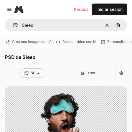
Magnific
Precios
Iniciar sesión
Close menu
Borrar
Buscar
Crea una imagen con IA
Crea un vídeo con IA
Personaliza un
PSD de Sleep
PSD
Filtros