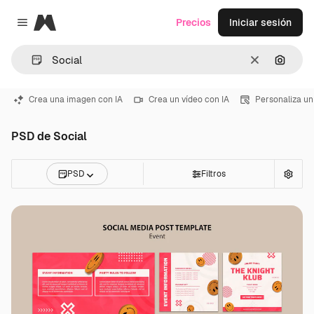
Magnific
Precios
Iniciar sesión
Close menu
Borrar
Buscar
Crea una imagen con IA
Crea un vídeo con IA
Personaliza un
PSD de Social
PSD
Filtros