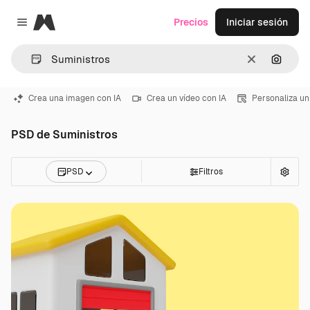
Magnific
Precios
Iniciar sesión
Close menu
Borrar
Buscar
Crea una imagen con IA
Crea un vídeo con IA
Personaliza un
PSD de Suministros
PSD
Filtros