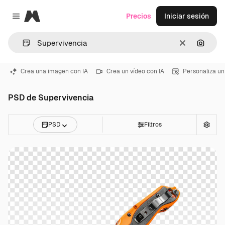
Magnific
Precios
Iniciar sesión
Close menu
Borrar
Buscar
Crea una imagen con IA
Crea un vídeo con IA
Personaliza un
PSD de Supervivencia
PSD
Filtros