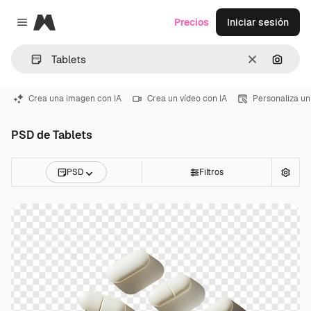
Magnific
Precios
Iniciar sesión
Close menu
Borrar
Buscar
Crea una imagen con IA
Crea un vídeo con IA
Personaliza un
PSD de Tablets
PSD
Filtros