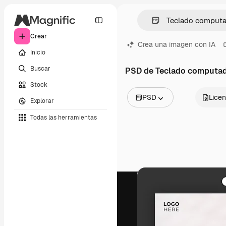
Crear
Crea una imagen con IA
Inicio
Buscar
PSD de Teclado computa
Stock
PSD
Licen
Explorar
Todas las imágenes
Todas las herramientas
Vectores
Ilustraciones
Fotos
PSD
Plantillas
Mockups
Vídeos
Clips de vídeo
Motion graphics
Plantillas de vídeos
Iconos
Modelos 3D
Fuentes