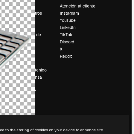
Precios
Atención al cliente
Sobre nosotros
Instagram
Reviews
YouTube
Empleo
LinkedIn
Tendencias de
TikTok
búsqueda
Discord
Blog
X
es
Eventos
Reddit
Slidesgo
Vender contenido
Sala de prensa
¿Buscas
magnific.ai?
ree to the storing of cookies on your device to enhance site