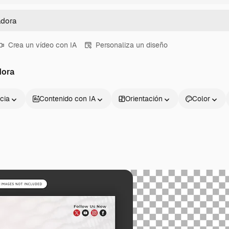
Crea un vídeo con IA
Personaliza un diseño
dora
cia
Contenido con IA
Orientación
Color
Productos
Información úti